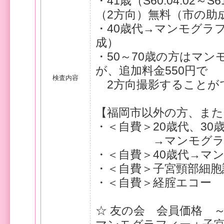
・41歳（S60.04.02～
（2方向）無料（市の助
・40歳代→マンモグラフ
成）
・50～70歳の方はマン
が、追加料金550円で
検査内容
2方向撮影することが
【福岡市以外の方、また
・＜自費＞20歳代、30歳
→マンモグラフィー（
・＜自費＞40歳代→マン
・＜自費＞子宮頸部細胞診
・＜自費＞経腟エコー 1
☆ 友の会 会員価格 ～