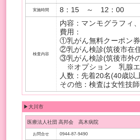
8：15 ～ 12：00
実施時間
内容：マンモグラフィ、
費用：
①乳がん無料クーポン
②乳がん検診(筑後市在
検査内容
③乳がん検診(筑後市外の
※オプション 乳腺エコ
人数：先着20名(40歳以
その他：検査は女性技
▶大川市
医療法人社団 高邦会 高木病院
0944-87-9490
お問合せ