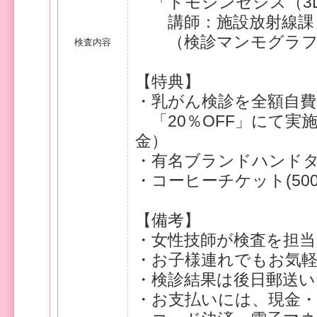
「トモシンセシス（3
講師：施設放射線課 
（検診マンモグラフィ
検査内容
【特典】
・乳がん検診を全額自
「20％OFF」にて実
金）
・有名ブランドハンド
・コーヒーチケット(50
【備考】
・女性技師が検査を担
・お子様連れでもお気
・検診結果は後日郵送
・お支払いには、現金