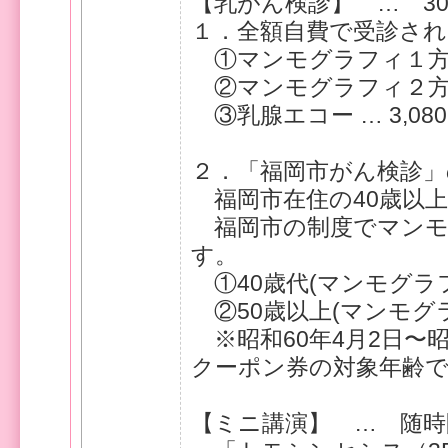
【乳がん検診】 … 3
１．全額自費で受診され
①マンモグラフィ１方向 …
②マンモグラフィ２方向 …
③乳腺エコー … 3,080
２．「福岡市がん検診」
福岡市在住の40歳以上
福岡市の制度でマンモ
す。
①40歳代(マンモグラフィ２
②50歳以上(マンモグラフ
※昭和60年4⽉2⽇〜昭
クーポン券の対象年齢
【ミニ講演】 … 随時