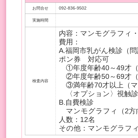
092-836-9502
お問合せ
実施時間
内容：マンモグラフィ
費用：
A.福岡市乳がん検診（
ポン券 対応可
①年度年齢40～49才（
②年度年齢50～69才（
検査内容
③満年齢70才以上（マ
〈オプション〉視触診は 
B.自費検診
マンモグラフィ（2方向）
人数：12名
その他：マンモグラフ