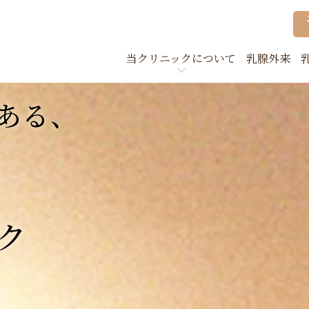
当クリニックについて
乳腺外来
クリニック案内
当院
ある、
取り組みについて
検診
院内紹介
企業
ク