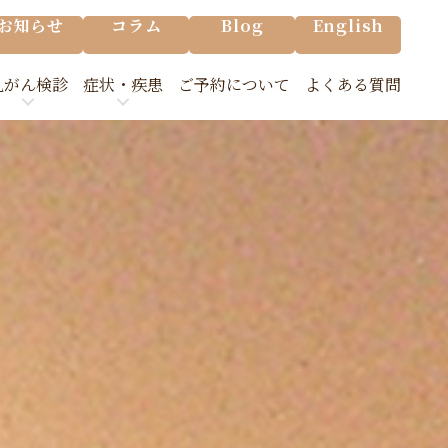
お知らせ
コラム
Blog
English
乳がん検診
症状・疾患
ご予約について
よくある質問
の乳がん検診
乳腺の主な病気
の流れ/Q&A
乳房が痛む
検診について
脇の下が痛む
乳首から出血がある
胸が張る