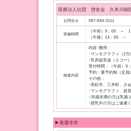
医療法人社団 啓友会 久米川病
087-844-3111
お問合せ
（午前）9：00 ～ 1
実施時間
（午後）14：00 ～ 
内容･費用：
･マンモグラフィ（2方向
･乳房超音波（エコー
受付時間：（午前）9：0
予約：要予約制（定員
検査内容
その他：
･高松市、三木町、さ
･マンモグラフィ、超
･35歳未満の方は乳
･授乳中の方はご遠慮
▶善通寺市