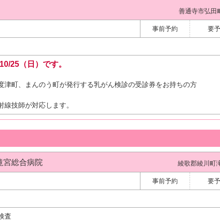
善通寺市弘田町3
事前予約
要
0/25（日）です。
度津町、まんのう町が発行する乳がん検診の受診券をお持ちの方
射線技師が対応します。
滝宮総合病院
綾歌郡綾川町滝
事前予約
要
検査