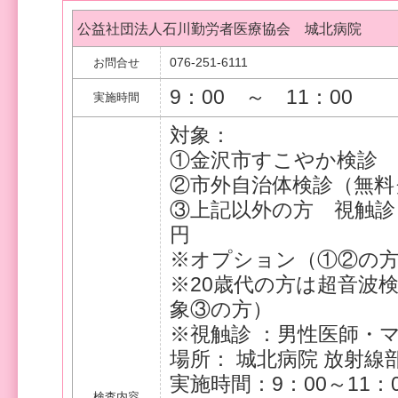
公益社団法人石川勤労者医療協会 城北病院
076-251-6111
お問合せ
9：00 ～ 11：00
実施時間
対象：
①金沢市すこやか検診
②市外自治体検診（無料
③上記以外の方 視触診＋
円
※オプション（①②の方）
※20歳代の方は超音波
象③の方）
※視触診 ：男性医師・
場所： 城北病院 放射線
実施時間：9：00～11：
検査内容