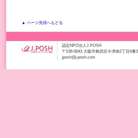
▲ ページ先頭へもどる
認定NPO法人J.POSH
〒538-0043 大阪市鶴見区今津南2丁目6番3号 TE
jposh@j-posh.com